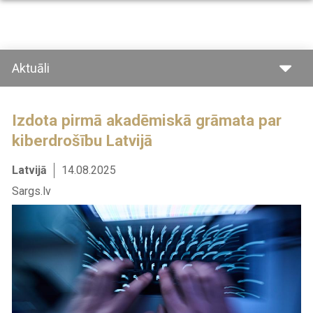
Pārlekt
uz
galveno
saturu
Aktuāli
Izdota pirmā akadēmiskā grāmata par
kiberdrošību Latvijā
Latvijā
14.08.2025
Sargs.lv