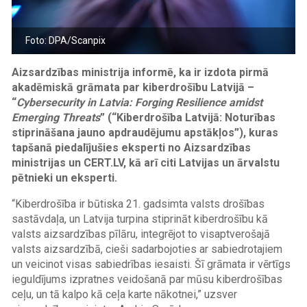
Foto: DPA/Scanpix
Aizsardzības ministrija informē, ka ir izdota pirmā
akadēmiskā grāmata par kiberdrošību Latvijā –
“
Cybersecurity in Latvia: Forging Resilience amidst
Emerging Threats
” (“Kiberdrošība Latvijā: Noturības
stiprināšana jauno apdraudējumu apstākļos”), kuras
tapšanā piedalījušies eksperti no Aizsardzības
ministrijas un CERT.LV, kā arī citi Latvijas un ārvalstu
pētnieki un eksperti.
“Kiberdrošība ir būtiska 21. gadsimta valsts drošības
sastāvdaļa, un Latvija turpina stiprināt kiberdrošību kā
valsts aizsardzības pīlāru, integrējot to visaptverošajā
valsts aizsardzībā, cieši sadarbojoties ar sabiedrotajiem
un veicinot visas sabiedrības iesaisti. Šī grāmata ir vērtīgs
ieguldījums izpratnes veidošanā par mūsu kiberdrošības
ceļu, un tā kalpo kā ceļa karte nākotnei,” uzsver