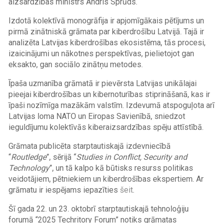
aizsardzības ministrs Andris Sprūds.
Izdotā kolektīvā monogrāfija ir apjomīgākais pētījums un
pirmā zinātniskā grāmata par kiberdrošību Latvijā. Tajā ir
analizēta Latvijas kiberdrošības ekosistēma, tās procesi,
izaicinājumi un nākotnes perspektīvas, pielietojot gan
eksakto, gan sociālo zinātņu metodes.
Īpaša uzmanība grāmatā ir pievērsta Latvijas unikālajai
pieejai kiberdrošības un kibernoturības stiprināšanā, kas ir
īpaši nozīmīga mazākām valstīm. Izdevumā atspoguļota arī
Latvijas loma NATO un Eiropas Savienībā, sniedzot
ieguldījumu kolektīvās kiberaizsardzības spēju attīstībā.
Grāmata publicēta starptautiskajā izdevniecībā
“
Routledge
”, sērijā “
Studies in Conflict, Security and
Technology
”, un tā kalpo kā būtisks resurss politikas
veidotājiem, pētniekiem un kiberdrošības ekspertiem. Ar
grāmatu ir iespējams iepazīties
šeit
.
Šī gada 22. un 23. oktobrī starptautiskajā tehnoloģiju
forumā “2025 Techritory Forum” notiks grāmatas