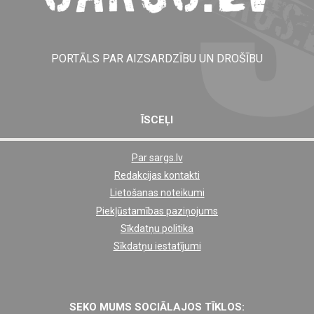
PORTĀLS PAR AIZSARDZĪBU UN DROŠĪBU
ĪSCEĻI
Par sargs.lv
Shortcut
Redakcijas kontakti
footer
Lietošanas noteikumi
links
Piekļūstamības paziņojums
Sīkdatņu politika
Sīkdatņu iestatījumi
SEKO MUMS SOCIĀLAJOS TĪKLOS: