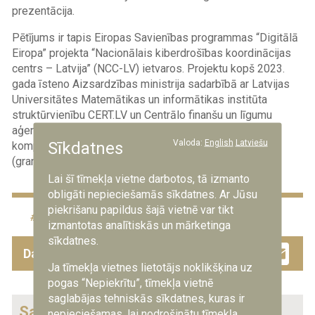
prezentācija.
Pētījums ir tapis Eiropas Savienības programmas “Digitālā
Eiropa” projekta “Nacionālais kiberdrošības koordinācijas
centrs – Latvija” (NCC-LV) ietvaros. Projektu kopš 2023.
gada īsteno Aizsardzības ministrija sadarbībā ar Latvijas
Universitātes Matemātikas un informātikas institūta
struktūrvienību CERT.LV un Centrālo finanšu un līgumu
aģentūru. Projektu atbalsta Eiropas Kiberdrošības
Valoda:
English
Latviešu
Sīkdatnes
kompetenču centrs un to līdzfinansē Eiropas Savienība
(granta līguma Nr. 101127985).
Lai šī tīmekļa vietne darbotos, tā izmanto
obligāti nepieciešamās sīkdatnes. Ar Jūsu
piekrišanu papildus šajā vietnē var tikt
Aizsardzības ministrija
kiberdrošība
izmantotas analītiskās un mārketinga
sīkdatnes.
Facebook
Twitter
Drau
Em
Dalies ar šo ziņu
Ja tīmekļa vietnes lietotājs noklikšķina uz
pogas “Nepiekrītu”, tīmekļa vietnē
saglabājas tehniskās sīkdatnes, kuras ir
Saistītās ziņas
nepieciešamas, lai nodrošinātu tīmekļa