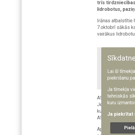
trīs tirdzniecīb
lidrobotus, paziņ
Irānas atbalstītie
7.oktobrī sākās ka
vairākus lidrobotu
Sīkdatn
"Šie uzbruku
drošībai," p
Lai šī tīmekļ
iemesls uzska
piekrišanu pa
veicinājusi I
Ja tīmekļa vi
tehniskās sīk
ASV karakuģis "Car
kuru izmantoš
Jemenas rajoniem t
kuģa. Drīz pēc tam
Ja piekrītat
ASV karakuģis, pa
Pielā
Aptuveni 30 minūte