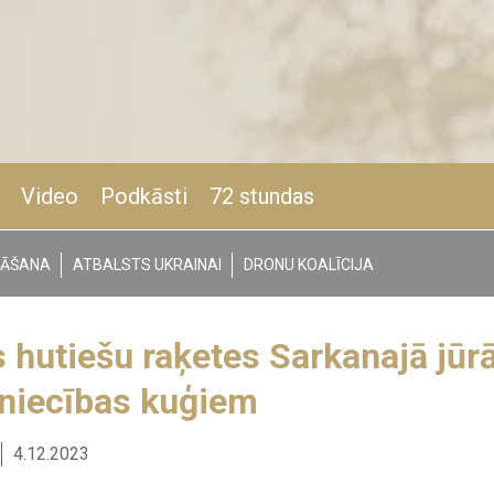
Video
Podkāsti
72 stundas
NĀŠANA
ATBALSTS UKRAINAI
DRONU KOALĪCIJA
hutiešu raķetes Sarkanajā jūrā
dzniecības kuģiem
4.12.2023