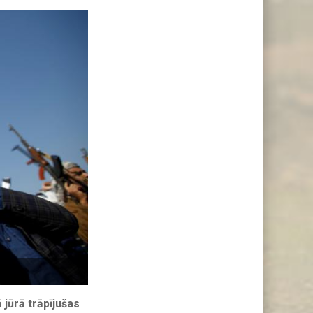
 jūrā trāpījušas