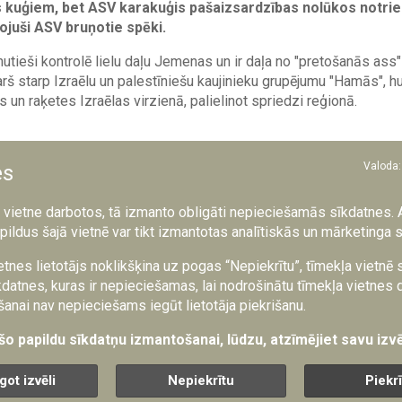
as kuģiem, bet ASV karakuģis pašaizsardzības nolūkos notriec
ojuši ASV bruņotie spēki.
 hutieši kontrolē lielu daļu Jemenas un ir daļa no "pretošanās ass"
rš starp Izraēlu un palestīniešu kaujinieku grupējumu "Hamās", hut
s un raķetes Izraēlas virzienā, palielinot spriedzi reģionā.
Valoda:
es
mi rada tiešus draudus starptautiskajai tirdzniecībai u
aziņoja ASV armijas Centrālā pavēlniecība. "Mums ir ar
a vietne darbotos, tā izmanto obligāti nepieciešamās sīkdatnes. 
tīt, ka šos uzbrukumus, lai gan tos veic hutieši Jemenā
pildus šajā vietnē var tikt izmantotas analītiskās un mārketinga 
rāna," teikts paziņojumā.
etnes lietotājs noklikšķina uz pogas “Nepiekrītu”, tīmekļa vietnē
datnes, kuras ir nepieciešamas, lai nodrošinātu tīmekļa vietnes 
ney" svētdienas rītā pamanīja ballistisko raķeti, kas no hutiešu 
anai nav nepieciešams iegūt lietotāja piekrišanu.
ika izšauta pret Bahamās reģistrēto kuģi "Unity Explorer". Raķet
 "Carney" notrieca tuvojošos lidrobotu, bet nav skaidrs, vai lidrob
 šo papildu sīkdatņu izmantošanai, lūdzu, atzīmējiet savu izvē
ziņoja Centrālā pavēlniecība.
got izvēli
Nepiekrītu
Piekr
s vēlāk raķete trāpīja arī "Unity Explorer". Reaģējot uz tā palīgā