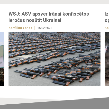
WSJ: ASV apsver Irānai konfiscētos
I
ieročus nosūtīt Ukrainai
o
Konfliktu zonas
15.02.2023
Ko