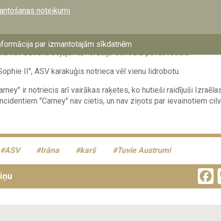
 lidrobotu. Centrālā pavēlniecība paziņoja, ka raķete radīja neliel
antošanas noteikumi
rāpīja vēl diviem komerciālajiem kuģiem - "Number 9" un "Sophie 
 Kuģis "Number 9" ziņoja par bojājumiem, bet norādīja, ka cilvēki 
nformācija par izmantotajām sīkdatnēm
, ka nav būtisku bojājumu, norādīja Centrālā pavēlniecība.
ophie II", ASV karakuģis notrieca vēl vienu lidrobotu.
ney" ir notriecis arī vairākas raķetes, ko hutieši raidījuši Izraēla
ncidentiem "Carney" nav cietis, un nav ziņots par ievainotiem ci
ASV
Irāna
karš
Tuvie Austrumi
ziņu