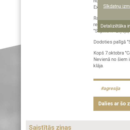
notrieca vēl vienu
Sīkdatņu izm
Explorer".
Raķetes svētdien t
reģistrēti Panamā.
Detalizētāka i
"Sophie II" ziņoja
Dodoties palīgā "S
Kopš 7.oktobra "Car
Nevienā no šiem i
klāja.
agresija
Dalies ar šo 
Saistītās ziņas