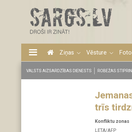
Pārlekt
uz
galveno
saturu
Ziņas
Vēsture
Foto
Main
navigation
VALSTS AIZSARDZĪBAS DIENESTS
ROBEŽAS STIPRI
Tags
menu
Jemanas 
trīs tir
Konfliktu zonas
LETA/AFP