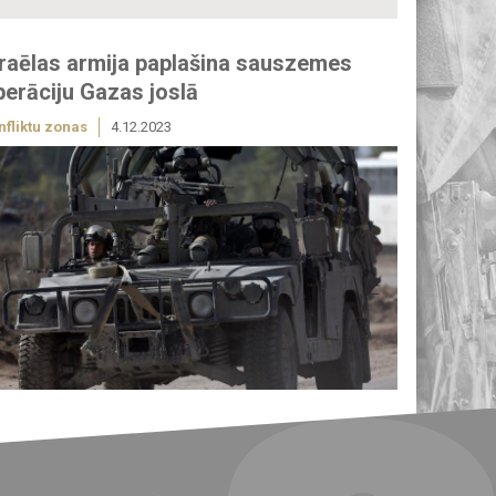
zraēlas armija paplašina sauszemes
perāciju Gazas joslā
nfliktu zonas
4.12.2023