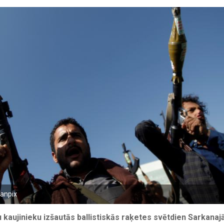
canpix
kaujinieku izšautās ballistiskās raķetes svētdien Sarkanajā