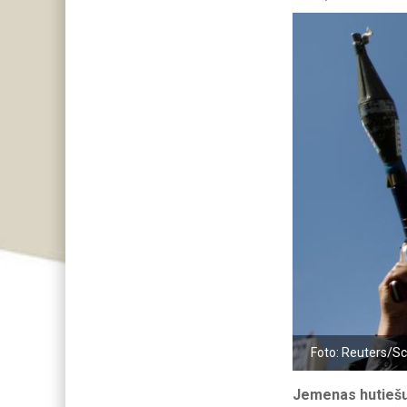
Foto: Reuters/S
Jemenas hutiešu 