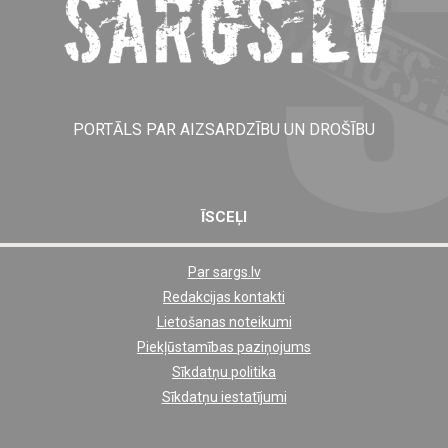
PORTĀLS PAR AIZSARDZĪBU UN DROŠĪBU
ĪSCEĻI
Par sargs.lv
Shortcut
Redakcijas kontakti
footer
Lietošanas noteikumi
links
Piekļūstamības paziņojums
Sīkdatņu politika
Sīkdatņu iestatījumi