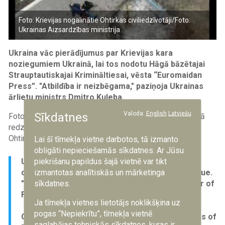
Foto: Krievijas nogalinātie Ohtirkas civiliedzīvotāji/Foto:
Ukrainas Aizsardzības ministrija
Ukraina vāc pierādījumus par Krievijas kara
noziegumiem Ukrainā, lai tos nodotu Hāgā bāzētajai
Strauptautiskajai Krimināltiesai, vēsta “
Euromaidan
Press
”
.
"Atbildība ir neizbēgama," paziņoja Ukrainas
ārlietu ministrs Dmitro Kuleba.
Valoda:
English
Latviešu
Sīkdatnes
Fotoattēla avots ir Ukrainas Aizsardzības ministrija, kurā
redzamas Krievijas apšaudes sekas Ukrainas pilsētā
Ohtirkā.
Lai šī tīmekļa vietne darbotos, tā izmanto
obligāti nepieciešamās sīkdatnes. Ar Jūsu
piekrišanu papildus šajā vietnē var tikt
Ukraine is collecting evidence of Russian war
izmantotas analītiskās un mārketinga
crimes in Ukraine and passing them to The Hague.
sīkdatnes.
"Responsibility is inevitable" - Ukrainian Minister of
Foreign Affairs Dmytro Kuleba stated.
Ja tīmekļa vietnes lietotājs noklikšķina uz
pogas “Nepiekrītu”, tīmekļa vietnē
On photo from Defense Ministry: Consequences of
saglabājas tehniskās sīkdatnes, kuras ir