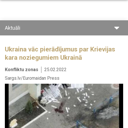
Pārlekt
uz
galveno
saturu
Aktuāli
Ukraina vāc pierādījumus par Krievijas
kara noziegumiem Ukrainā
Konfliktu zonas
25.02.2022
Sargs.lv/Euromaidan Press