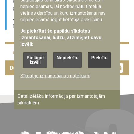
Russian shelling by hurricanes in Okhtyrka
nepieciešamas, lai nodrošinātu tīmekļa
pic.twitter.com/QibuUtOxc1
vietnes darbību un kuru izmantošanai nav
nepieciešams iegūt lietotāja piekrišanu.
— Euromaidan Press (@EuromaidanPress)
February 25, 2022
Ja piekrītat šo papildu sīkdatņu
izmantošanai, lūdzu, atzīmējiet savu
izvēli:
karš
Krievija
sabiedrība
Ukraina
Pielāgot
Nepiekrītu
Piekrītu
izvēli
Facebook
Twitter
Drau
Em
Dalies ar šo ziņu
Sīkdatņu izmantošanas noteikumi
Detalizētāka informācija par izmantotajām
sīkdatnēm