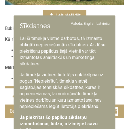
Lejupielādēt
Valoda:
English
Latviešu
Sīkdatnes
Bukletā atradīsi šādu informāciju:
Lai šī tīmekļa vietne darbotos, tā izmanto
Kā rīkoties krīzes situācijā:
obligāti nepieciešamās sīkdatnes. Ar Jūsu
kā uzzināt, kas notiek Latvijā?
piekrišanu papildus šajā vietnē var tikt
dezinformācijas riski.
izmantotas analītiskās un mārketinga
sīkdatnes.
Militārā apdraudējuma pārvarēšana:
Ja tīmekļa vietnes lietotājs noklikšķina uz
diasporas rīcība.
pogas “Nepiekrītu”, tīmekļa vietnē
saglabājas tehniskās sīkdatnes, kuras ir
nepieciešamas, lai nodrošinātu tīmekļa
72 stundas
vietnes darbību un kuru izmantošanai nav
nepieciešams iegūt lietotāja piekrišanu.
Facebook
Twitter
Drau
Em
Dalies ar šo ziņu
Ja piekrītat šo papildu sīkdatņu
izmantošanai, lūdzu, atzīmējiet savu