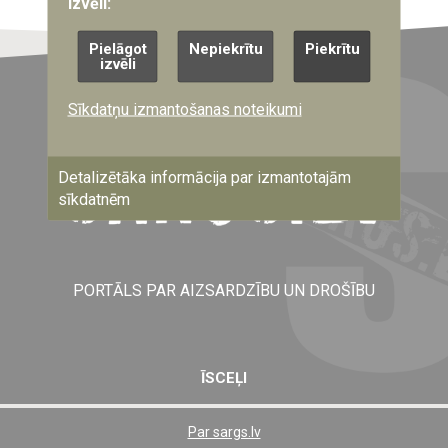
izvēli:
Pielāgot
Nepiekrītu
Piekrītu
izvēli
Sīkdatņu izmantošanas noteikumi
Detalizētāka informācija par izmantotajām
sīkdatnēm
PORTĀLS PAR AIZSARDZĪBU UN DROŠĪBU
ĪSCEĻI
Par sargs.lv
Shortcut