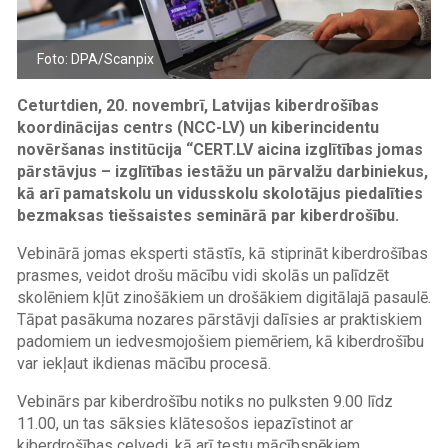
Foto: DPA/Scanpix
Ceturtdien, 20. novembrī, Latvijas kiberdrošības
koordinācijas centrs (NCC-LV) un kiberincidentu
novēršanas institūcija “CERT.LV aicina izglītības jomas
pārstāvjus – izglītības iestāžu un pārvalžu darbiniekus,
kā arī pamatskolu un vidusskolu skolotājus piedalīties
bezmaksas tiešsaistes seminārā par kiberdrošību.
Vebinārā jomas eksperti stāstīs, kā stiprināt kiberdrošības
prasmes, veidot drošu mācību vidi skolās un palīdzēt
skolēniem kļūt zinošākiem un drošākiem digitālajā pasaulē.
Tāpat pasākuma nozares pārstāvji dalīsies ar praktiskiem
padomiem un iedvesmojošiem piemēriem, kā kiberdrošību
var iekļaut ikdienas mācību procesā.
Vebinārs par kiberdrošību notiks no pulksten 9.00 līdz
11.00, un tas sāksies klātesošos iepazīstinot ar
kiberdrošības ceļvedi, kā arī testu mācībspēkiem.