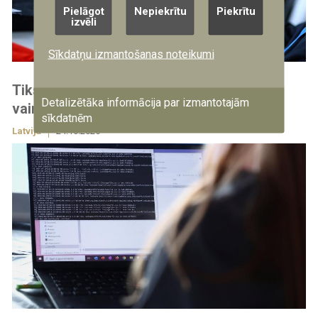
Pielāgot
Nepiekrītu
Piekrītu
izvēli
Sīkdatņu izmantošanas noteikumi
Tiks rīkoti semināri par kiberdrošību
Detalizētāka informācija par izmantotajām
vairākās Latvijas pilsētās
sīkdatnēm
Latvijā
24.10.2025