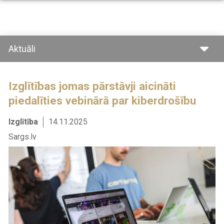
Pārlekt
uz
galveno
saturu
Aktuāli
Izglītības jomas pārstāvji aicināti
piedalīties vebinārā par kiberdrošību
Izglītība
14.11.2025
Sargs.lv