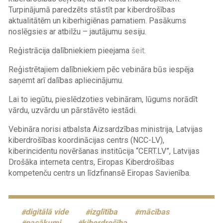
Turpinājumā paredzēts stāstīt par kiberdrošības
aktualitātēm un kiberhigiēnas pamatiem. Pasākums
noslēgsies ar atbilžu – jautājumu sesiju.
Reģistrācija dalībniekiem pieejama
šeit
.
Reģistrētajiem dalībniekiem pēc vebināra būs iespēja
saņemt arī dalības apliecinājumu.
Lai to iegūtu, pieslēdzoties vebināram, lūgums norādīt
vārdu, uzvārdu un pārstāvēto iestādi.
Vebināra norisi atbalsta Aizsardzības ministrija, Latvijas
kiberdrošības koordinācijas centrs (NCC-LV),
kiberincidentu novēršanas institūcija “CERT.LV”, Latvijas
Drošāka interneta centrs, Eiropas Kiberdrošības
kompetenču centrs un līdzfinansē Eiropas Savienība.
digitālā vide
izglītība
mācības