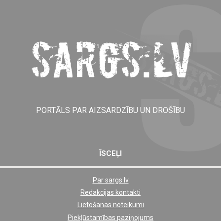
PORTĀLS PAR AIZSARDZĪBU UN DROŠĪBU
ĪSCEĻI
Par sargs.lv
Shortcut
Redakcijas kontakti
footer
Lietošanas noteikumi
links
Piekļūstamības paziņojums