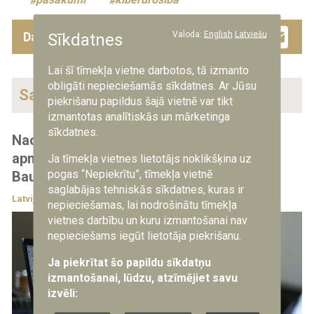
pasākumi
kiberdrošība
Facebook
Twitter
Drau
Em
Valoda:
English
Latviešu
Dalies ar šo ziņu
Sīkdatnes
Lai šī tīmekļa vietne darbotos, tā izmanto
obligāti nepieciešamās sīkdatnes. Ar Jūsu
Saistītās ziņas
piekrišanu papildus šajā vietnē var tikt
izmantotas analītiskās un mārketinga
sīkdatnes.
Nacionālais kiberdrošības centrs aicina
apmeklēt seminārus par kiberdrošību
Ja tīmekļa vietnes lietotājs noklikšķina uz
pogas “Nepiekrītu”, tīmekļa vietnē
Bauskā, Jēkabpilī, Cēsīs un Rīgā
saglabājas tehniskās sīkdatnes, kuras ir
Latvijā
4.11.2025
nepieciešamas, lai nodrošinātu tīmekļa
vietnes darbību un kuru izmantošanai nav
nepieciešams iegūt lietotāja piekrišanu.
Ja piekrītat šo papildu sīkdatņu
izmantošanai, lūdzu, atzīmējiet savu
izvēli: