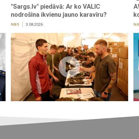
"Sargs.lv" piedāvā: Ar ko VALIC
A
nodrošina ikvienu jauno karavīru?
k
NBS
3.08.2026
NA