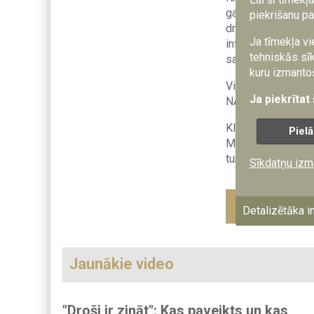
galvenajiem trieci
piekrišanu pa
drauds, ar savu rī
Ja tīmekļa vi
infrastruktūras, j
tehniskās sīk
sadaļa.
kuru izmantoš
Vienlaikus līdzšin
Ja piekrītat
NATO valstīm arvie
Klausies portāla “
Pielā
Māris Andžāns skai
turpmākie darbi kr
Sīkdatņu izm
Dalies ar šo 
Detalizētāka i
Jaunākie video
"Droši ir zināt": Kas paveikts un kas