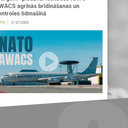
WACS agrīnās brīdināšanas un
ontroles lidmašīnā
TO
31.07.2026