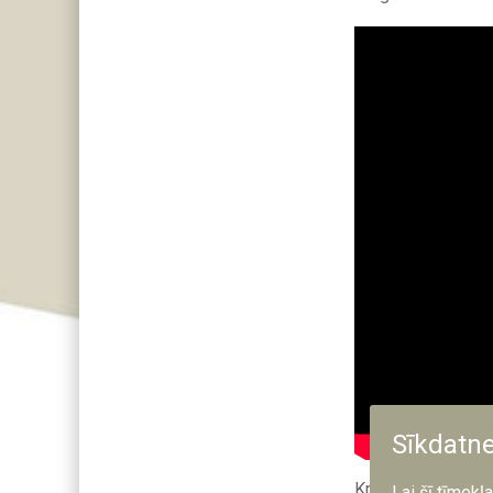
Sīkdatn
Krievijas agresija 
Lai šī tīmekļ