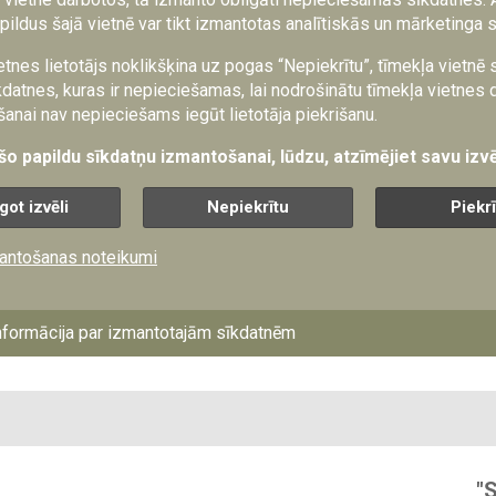
enu mērķiem. Agresorvalsts Krievija, kas vienlaikus ir arī Latvijas
pildus šajā vietnē var tikt izmantotas analītiskās un mārketinga 
cību iebrukumā Ukrainā ir skaidri pierādījusi, ka sistemātiska krit
etnes lietotājs noklikšķina uz pogas “Nepiekrītu”, tīmekļa vietnē
o īpaši civilās infrastruktūras postīšana, ir tās neatņemama militā
datnes, kuras ir nepieciešamas, lai nodrošinātu tīmekļa vietnes 
anai nav nepieciešams iegūt lietotāja piekrišanu.
ējie apdraudējumi, tostarp Krievijas centieni īstenot dažāda veida
 šo papildu sīkdatņu izmantošanai, lūdzu, atzīmējiet savu izvē
n vairāk domāt par Rietumu kritiskās infrastruktūras noturību.
Sargs.lv” raidierakstau “Droši ir zināt”, kurā Ģeopolitikas pētījum
got izvēli
Nepiekrītu
Piekr
dro, kā vērtēt kritiskās infrastruktūras noturību, kas to šobrīd a
itiskās infrastruktūras drošības veicināšanā?
antošanas noteikumi
ziņu
nformācija par izmantotajām sīkdatnēm
"