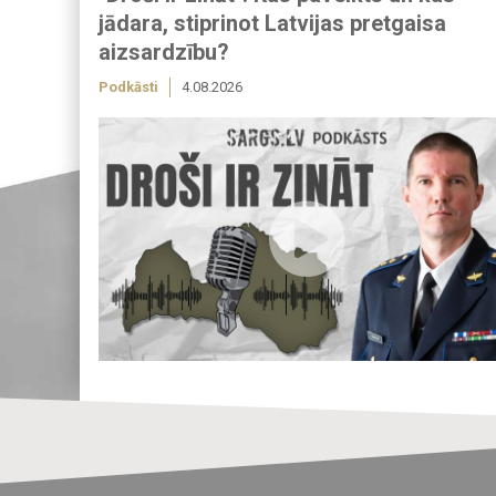
jādara, stiprinot Latvijas pretgaisa
aizsardzību?
Podkāsti
4.08.2026