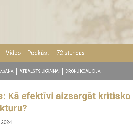
Video
Podkāsti
72 stundas
NĀŠANA
ATBALSTS UKRAINAI
DRONU KOALĪCIJA
: Kā efektīvi aizsargāt kritisko
uktūru?
7.2024