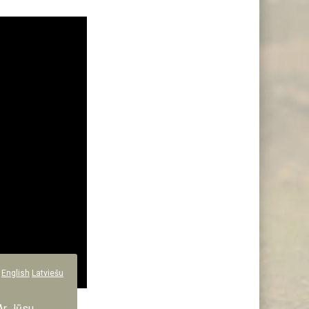
English
Latviešu
 vienu no
Ar Jūsu