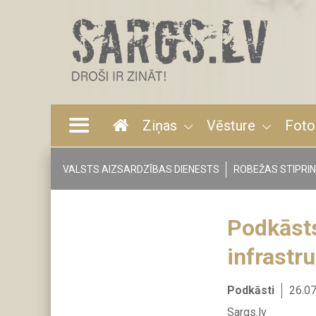
Pārlekt
uz
galveno
saturu
Ziņas
Vēsture
Foto
Main
navigation
VALSTS AIZSARDZĪBAS DIENESTS
ROBEŽAS STIPRI
Tags
menu
Podkāsts
infrastr
Podkāsti
26.0
Sargs.lv