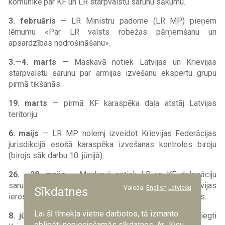
komunikē par KF un LR starpvalstu sarunu sākumu.
3. februāris
— LR Ministru padome (LR MP) pieņem
lēmumu «Par LR valsts robežas pārņemšanu un
apsardzības nodrošināšanu».
3.—4. marts
— Maskavā notiek Latvijas un Krievijas
starpvalstu sarunu par armijas izvešanu ekspertu grupu
pirmā tikšanās.
19. marts
— pirmā KF karaspēka daļa atstāj Latvijas
teritoriju.
6. maijs
— LR MP nolemj izveidot Krievijas Federācijas
jurisdikcijā esošā karaspēka izvešanas kontroles biroju
(birojs sāk darbu 10. jūnijā).
26. —28. maijs
— Maskavā notiek LR un KF delegāciju
sarunas par armijas izvešanu. Latvija nepiekrīt Krievijas
Valoda:
English
Latviešu
Sīkdatnes
ierosinātajam armijas izvešanas termiņam — 1999. gads.
Lai šī tīmekļa vietne darbotos, tā izmanto
8. jūnijs
— saskaņojot ar KF ZRKG vadību, tiek aizliegti
obligāti nepieciešamās sīkdatnes. Ar Jūsu