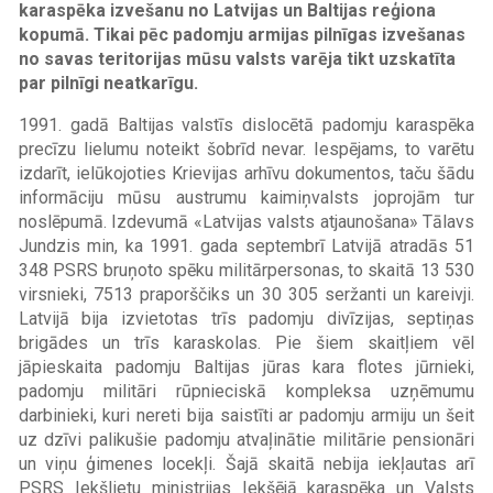
karaspēka izvešanu no Latvijas un Baltijas reģiona
kopumā. Tikai pēc padomju armijas pilnīgas izvešanas
no savas teritorijas mūsu valsts varēja tikt uzskatīta
par pilnīgi neatkarīgu.
1991. gadā Baltijas valstīs dislocētā padomju karaspēka
precīzu lielumu noteikt šobrīd nevar. Iespējams, to varētu
izdarīt, ielūkojoties Krievijas arhīvu dokumentos, taču šādu
informāciju mūsu austrumu kaimiņvalsts joprojām tur
noslēpumā. Izdevumā «Latvijas valsts atjaunošana» Tālavs
Jundzis min, ka 1991. gada septembrī Latvijā atradās 51
348 PSRS bruņoto spēku militārpersonas, to skaitā 13 530
virsnieki, 7513 praporščiks un 30 305 seržanti un kareivji.
Latvijā bija izvietotas trīs padomju divīzijas, septiņas
brigādes un trīs karaskolas. Pie šiem skaitļiem vēl
jāpieskaita padomju Baltijas jūras kara flotes jūrnieki,
padomju militāri rūpnieciskā kompleksa uzņēmumu
darbinieki, kuri nereti bija saistīti ar padomju armiju un šeit
uz dzīvi palikušie padomju atvaļinātie militārie pensionāri
un viņu ģimenes locekļi. Šajā skaitā nebija iekļautas arī
PSRS Iekšlietu ministrijas Iekšējā karaspēka un Valsts