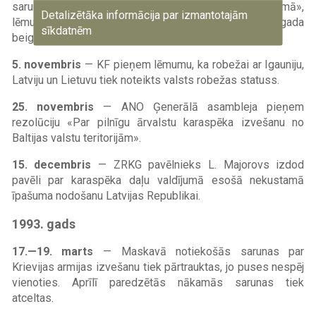
sarunām ar Krieviju karaspēka izvešanas jautājumā»,
Detalizētāka informācija par izmantotajām
lēmumā noteikts, ka karaspēks jāizved līdz 1993. gada
sīkdatnēm
beigām.
5. novembris
— KF pieņem lēmumu, ka robežai ar Igauniju,
Latviju un Lietuvu tiek noteikts valsts robežas statuss.
25. novembris
— ANO Ģenerālā asambleja pieņem
rezolūciju «Par pilnīgu ārvalstu karaspēka izvešanu no
Baltijas valstu teritorijām».
15. decembris
— ZRKG pavēlnieks L. Majorovs izdod
pavēli par karaspēka daļu valdījumā esošā nekustamā
īpašuma nodošanu Latvijas Republikai.
1993. gads
17.—19. marts
— Maskavā notiekošās sarunas par
Krievijas armijas izvešanu tiek pārtrauktas, jo puses nespēj
vienoties. Aprīlī paredzētās nākamās sarunas tiek
atceltas.