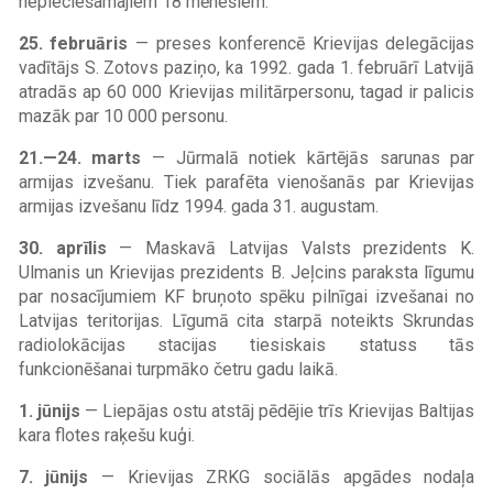
nepieciešamajiem 18 mēnešiem.
25. februāris
— preses konferencē Krievijas delegācijas
vadītājs S. Zotovs paziņo, ka 1992. gada 1. februārī Latvijā
atradās ap 60 000 Krievijas militārpersonu, tagad ir palicis
mazāk par 10 000 personu.
21.—24. marts
— Jūrmalā notiek kārtējās sarunas par
armijas izvešanu. Tiek parafēta vienošanās par Krievijas
armijas izvešanu līdz 1994. gada 31. augustam.
30. aprīlis
— Maskavā Latvijas Valsts prezidents K.
Ulmanis un Krievijas prezidents B. Jeļcins paraksta līgumu
par nosacījumiem KF bruņoto spēku pilnīgai izvešanai no
Latvijas teritorijas. Līgumā cita starpā noteikts Skrundas
radiolokācijas stacijas tiesiskais statuss tās
funkcionēšanai turpmāko četru gadu laikā.
1. jūnijs
— Liepājas ostu atstāj pēdējie trīs Krievijas Baltijas
kara flotes raķešu kuģi.
7. jūnijs
— Krievijas ZRKG sociālās apgādes nodaļa