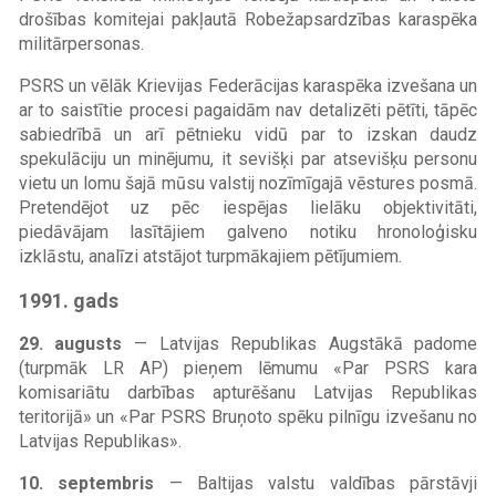
drošības komitejai pakļautā Robežapsardzības karaspēka
militārpersonas.
PSRS un vēlāk Krievijas Federācijas karaspēka izvešana un
ar to saistītie procesi pagaidām nav detalizēti pētīti, tāpēc
sabiedrībā un arī pētnieku vidū par to izskan daudz
spekulāciju un minējumu, it sevišķi par atsevišķu personu
vietu un lomu šajā mūsu valstij nozīmīgajā vēstures posmā.
Pretendējot uz pēc iespējas lielāku objektivitāti,
piedāvājam lasītājiem galveno notiku hronoloģisku
izklāstu, analīzi atstājot turpmākajiem pētījumiem.
1991. gads
29. augusts
— Latvijas Republikas Augstākā padome
(turpmāk LR AP) pieņem lēmumu «Par PSRS kara
komisariātu darbības apturēšanu Latvijas Republikas
teritorijā» un «Par PSRS Bruņoto spēku pilnīgu izvešanu no
Latvijas Republikas».
10. septembris
— Baltijas valstu valdības pārstāvji