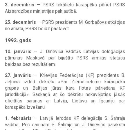
3. decembris
— PSRS Iekšlietu karaspēks pāriet PSRS
Aizsardzības ministrijas pakļautībā.
25. decembris
— PSRS prezidents M. Gorbačovs atkāpjas
no amata, PSRS beidz pastāvēt.
1992. gads
10. janvāris
— J. Dineviča vadītās Latvijas delegācijas
pārrunas Maskavā par bijušās PSRS armijas statusu
beidzas bez rezultātiem.
27. janvāris
— Krievijas Federācijas (KF) prezidents B.
Jeļcins izdod dekrētu «Par Ziemeļrietumu karaspēka
grupas un Baltijas jūras kara flotes pāriešanu KF
jurisdikcijā». Saskaņā ar šo dekrētu nekavējoties jāsāk
oficiālas sarunas ar Latviju, Lietuvu un Igauniju par
karaspēka izvešanu.
1. februāris
— Latvijā ierodas KF delegācija S. Šahraja
vadībā. Pēc sarunām S. Šahrajs un J. Dinevičs paraksta