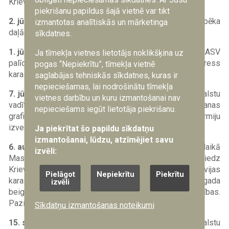
Krievijas kara lidmašīnu lidojumi Latvijas gaisa telpā.
piekrišanu papildus šajā vietnē var tikt
2. jūlijs
— KF delegācija iesniedz sarakstu ar 84 karaspēka
izmantotas analītiskās un mārketinga
daļām, ko paredz izvest līdz 1992. gada beigām.
sīkdatnes.
1. jūlijs
— ASV Senāts pieņem priekšlikumu ierobežot ASV
Ja tīmekļa vietnes lietotājs noklikšķina uz
palīdzību Krievijai, ja netiks panākts nozīmīgs progress
pogas “Nepiekrītu”, tīmekļa vietnē
karaspēka izvešanā no Baltijas valstīm.
saglabājas tehniskās sīkdatnes, kuras ir
nepieciešamas, lai nodrošinātu tīmekļa
7. jūlijs
— pasaules septiņu vadošo ekonomisko lielvalstu
vietnes darbību un kuru izmantošanai nav
vadītāji Minhenē aicina Krieviju izstrādāt armijas izvešanas
nepieciešams iegūt lietotāja piekrišanu.
grafiku no Baltijas valstīm. B. Jeļcins sola savu armiju
izvest līdz 1993. gada vidum.
Ja piekrītat šo papildu sīkdatņu
izmantošanai, lūdzu, atzīmējiet savu
6. augusts
— KF ārlietu ministrs A. Kozirevs tikšanās laikā
izvēli:
Maskavā Baltijas valstu ārlietu ministriem iesniedz
Krievijas priekšlikumu paketi, kurā izteikta iespēja Krievijas
Pielāgot
Nepiekrītu
Piekrītu
karaspēku izvest no Baltijas valstīm līdz 1994. gada
izvēli
beigām, ja tiks izpildītas vairākas Krievijas prasības.
Paziņojums uzrakstīts ultimatīvā tonī.
Sīkdatņu izmantošanas noteikumi
15. septembris
— LR AP pieņem lēmumu «Par starpvalstu