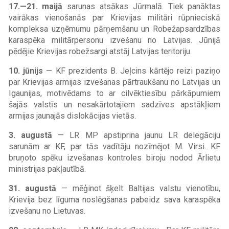
17.—21. maijā
sarunas atsākas Jūrmalā. Tiek panāktas
vairākas vienošanās par Krievijas militāri rūpnieciskā
kompleksa uzņēmumu pārņemšanu un Robežapsardzības
karaspēka militārpersonu izvešanu no Latvijas. Jūnijā
pēdējie Krievijas robežsargi atstāj Latvijas teritoriju.
10. jūnijs
— KF prezidents B. Jeļcins kārtējo reizi paziņo
par Krievijas armijas izvešanas pārtraukšanu no Latvijas un
Igaunijas, motivēdams to ar cilvēktiesību pārkāpumiem
šajās valstīs un nesakārtotajiem sadzīves apstākļiem
armijas jaunajās dislokācijas vietās.
3. augustā
— LR MP apstiprina jaunu LR delegāciju
sarunām ar KF, par tās vadītāju nozīmējot M. Virsi. KF
bruņoto spēku izvešanas kontroles biroju nodod Ārlietu
ministrijas pakļautībā.
31. augustā
— mēģinot šķelt Baltijas valstu vienotību,
Krievija bez līguma noslēgšanas pabeidz sava karaspēka
izvešanu no Lietuvas.