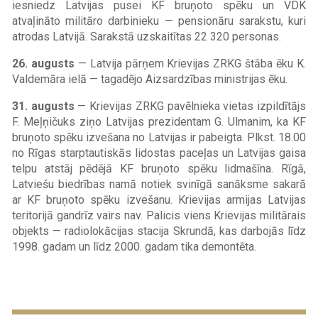
iesniedz Latvijas pusei KF bruņoto spēku un VDK
atvaļināto militāro darbinieku — pensionāru sarakstu, kuri
atrodas Latvijā. Sarakstā uzskaitītas 22 320 personas.
26. augusts
— Latvija pārņem Krievijas ZRKG štāba ēku K.
Valdemāra ielā — tagadējo Aizsardzības ministrijas ēku.
31. augusts
— Krievijas ZRKG pavēlnieka vietas izpildītājs
F. Meļņičuks ziņo Latvijas prezidentam G. Ulmanim, ka KF
bruņoto spēku izvešana no Latvijas ir pabeigta. Plkst. 18.00
no Rīgas starptautiskās lidostas paceļas un Latvijas gaisa
telpu atstāj pēdējā KF bruņoto spēku lidmašīna. Rīgā,
Latviešu biedrības namā notiek svinīgā sanāksme sakarā
ar KF bruņoto spēku izvešanu. Krievijas armijas Latvijas
teritorijā gandrīz vairs nav. Palicis viens Krievijas militārais
objekts — radiolokācijas stacija Skrundā, kas darbojās līdz
1998. gadam un līdz 2000. gadam tika demontēta.