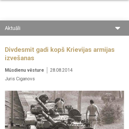
Pārlekt
uz
galveno
saturu
Aktuāli
Divdesmit gadi kopš Krievijas armijas
izvešanas
Mūsdienu vēsture
28.08.2014
Juris Ciganovs