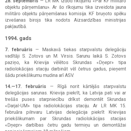
28. septembris
— LR MK izdod rīkojumu «Par KF militāro
objektu pārņemšanu». Ar šo rīkojumu tika izveidota jauna
militāro objektu pārņemšanas komisija. KF bruņoto spēku
izvešanas birojs tika nodots Aizsardzības ministrijas
pakļautībā.
1994. gads
7. februāris
— Maskavā tiekas starpvalstu delegāciju
vadītāji S. Zotovs un M. Virsis. Sarunu laikā S. Zotovs
paziņo, ka Krievija vēlētos Skrundas «Dņepr» tipa
radiolokācijas staciju darbināt vēl četrus gadus, pieņemt
šādu priekšlikumu mudina arī ASV.
14.—17. februāris
— Rīgā norit kārtējās starpvalstu
delegācijas sarunas. Krievija piekrīt, ka Latvija pati vai ar
trešās puses starpniecību drīkst demontēt Skrundas
«Darjal-UM» tipa radiolokācijas staciju. Ar LR MK 15.
februāra pilnvaru Latvijas delegācija piekrīt Krievijas
priekšlikumam par Skrundas radiolokācijas stacijas
«Dņepr» darbības četru gadu termiņu un demontāžai