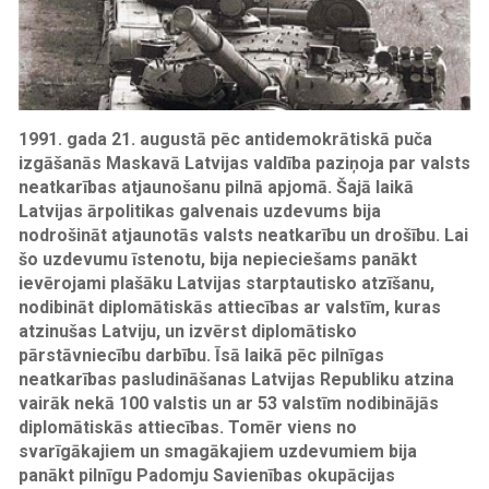
1991. gada 21. augustā pēc antidemokrātiskā puča
izgāšanās Maskavā Latvijas valdība paziņoja par valsts
neatkarības atjaunošanu pilnā apjomā. Šajā laikā
Latvijas ārpolitikas galvenais uzdevums bija
nodrošināt atjaunotās valsts neatkarību un drošību. Lai
šo uzdevumu īstenotu, bija nepieciešams panākt
ievērojami plašāku Latvijas starptautisko atzīšanu,
nodibināt diplomātiskās attiecības ar valstīm, kuras
atzinušas Latviju, un izvērst diplomātisko
pārstāvniecību darbību. Īsā laikā pēc pilnīgas
neatkarības pasludināšanas Latvijas Republiku atzina
vairāk nekā 100 valstis un ar 53 valstīm nodibinājās
diplomātiskās attiecības. Tomēr viens no
svarīgākajiem un smagākajiem uzdevumiem bija
panākt pilnīgu Padomju Savienības okupācijas