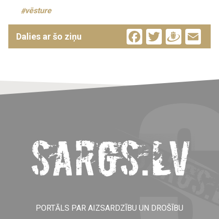
vēsture
Facebook
Twitter
Drau
Em
Dalies ar šo ziņu
PORTĀLS PAR AIZSARDZĪBU UN DROŠĪBU