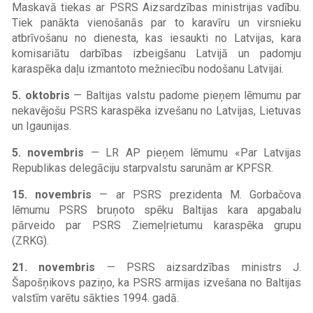
Maskavā tiekas ar PSRS Aizsardzības ministrijas vadību.
Tiek panākta vienošanās par to karavīru un virsnieku
atbrīvošanu no dienesta, kas iesaukti no Latvijas, kara
komisariātu darbības izbeigšanu Latvijā un padomju
karaspēka daļu izmantoto mežniecību nodošanu Latvijai.
5. oktobris
— Baltijas valstu padome pieņem lēmumu par
nekavējošu PSRS karaspēka izvešanu no Latvijas, Lietuvas
un Igaunijas.
5. novembris
— LR AP pieņem lēmumu «Par Latvijas
Republikas delegāciju starpvalstu sarunām ar KPFSR.
15. novembris
— ar PSRS prezidenta M. Gorbačova
lēmumu PSRS bruņoto spēku Baltijas kara apgabalu
pārveido par PSRS Ziemeļrietumu karaspēka grupu
(ZRKG).
21. novembris
— PSRS aizsardzības ministrs J.
Šapošņikovs paziņo, ka PSRS armijas izvešana no Baltijas
valstīm varētu sākties 1994. gadā.